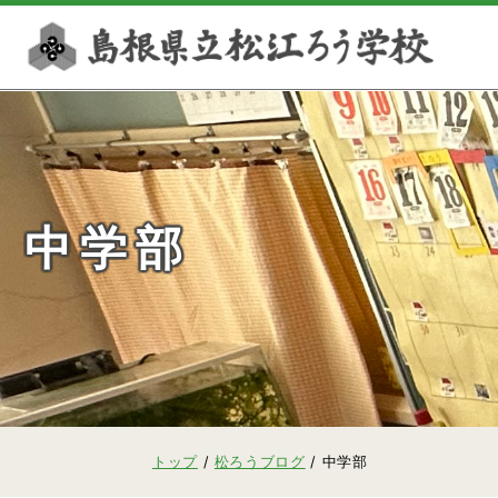
このページの本文へ
中学部
現
トップ
/
松ろうブログ
/
中学部
在