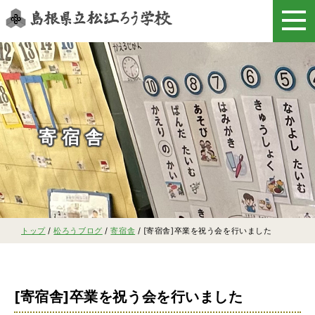
このページの本文へ
寄宿舎
現
トップ
/
松ろうブログ
/
寄宿舎
/
[寄宿舎]卒業を祝う会を行いました
在
の
位
置：
[寄宿舎]卒業を祝う会を行いました