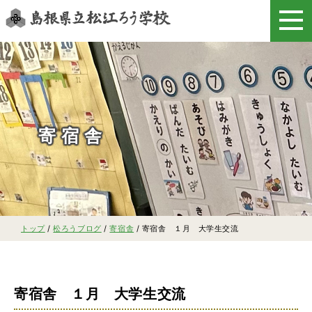
このページの本文へ
寄宿舎
現
トップ
/
松ろうブログ
/
寄宿舎
/
寄宿舎 １月 大学生交流
在
の
位
置：
寄宿舎 １月 大学生交流