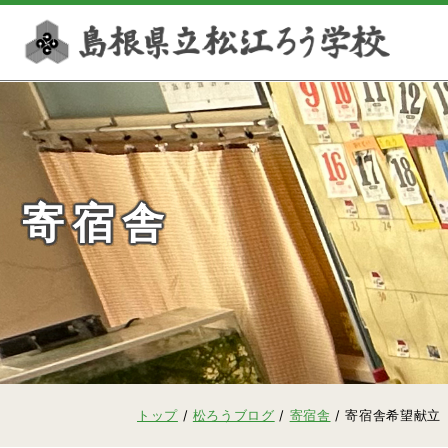
このページの本文へ
寄宿舎
現
トップ
/
松ろうブログ
/
寄宿舎
/
寄宿舎希望献立
在