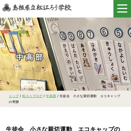
このページの本文へ
中高部
現
トップ
/
松ろうブログ
/
中高部
/
生徒会 小さな親切運動 エコキャップ
在
の寄贈
の
位
置：
生徒会 小さな親切運動 エコキャップの