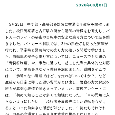
2026年06月01日
5月25日、中学部・高等部を対象に交通安全教室を開催しま
した。松江警察署と古江駐在所から講師の皆様をお迎えし、パ
トカーのライトの秘密や自転車の安全な乗り方について話を聞
きました。パトカーの解説では、2台の赤色灯を使った実演が
行われ、平常時と緊急時での光り方の違いを間近で学びまし
た。自転車の安全な乗り方については、ニュースでも話題の
「青切符制度」や、事故に遭った・起こした際の具体的な対応
について、動画を見ながら理解を深めました。質問タイムで
は、「歩道のない道路ではどこを走ればいいですか？」など、
生徒から日常に即した鋭い質問がとび出し、警察の方の解説を
誰もが真剣な表情で聞き入っていました。事後アンケートに
は、「初めて知ることが多くて勉強になった」「車の死角に入
らないようにしたい」「歩行者を最優先にした運転を心がけ
る」といった前向きな感想が並びました。生徒たちそれぞれ
が、自身の交通マナーを見直す貴重な機会となりました。