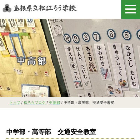
このページの本文へ
中高部
現
トップ
/
松ろうブログ
/
中高部
/
中学部・高等部 交通安全教室
在
の
位
置：
中学部・高等部 交通安全教室