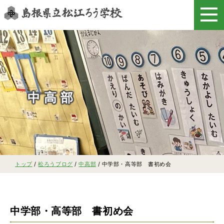
このページの本文へ
中高部
現
トップ
/
松ろうブログ
/
中高部
/
中学部・高等部 書初め会
在
の
位
置：
中学部・高等部 書初め会