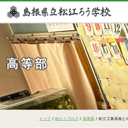
このページの本文へ
高等部
現
トップ
/
松ろうブログ
/
高等部
/
松江工業高校と
在