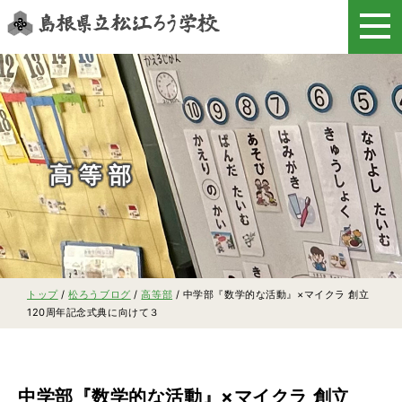
このページの本文へ
高等部
現
トップ
/
松ろうブログ
/
高等部
/
中学部『数学的な活動』×マイクラ 創立
在
120周年記念式典に向けて３
の
位
置：
中学部『数学的な活動』×マイクラ 創立