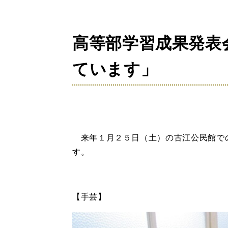
の
位
置：
高等部学習成果発表
ています」
来年１月２５日（土）の古江公民館で
す。
【手芸】