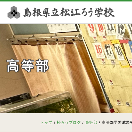
このページの本文へ
高等部
現
トップ
/
松ろうブログ
/
高等部
/
高等部学習成果
在