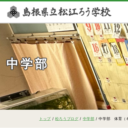
このページの本文へ
中学部
現
トップ
/
松ろうブログ
/
中学部
/
中学部 体育（
在