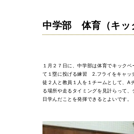
の
位
置：
中学部 体育（キッ
１月２７日に、中学部は体育でキックベ
て１塁に投げる練習 2.フライをキャッ
徒２人と教員１人を１チームとして、A
る場所や走るタイミングを見計らって、
日学んだことを発揮できるとよいです。