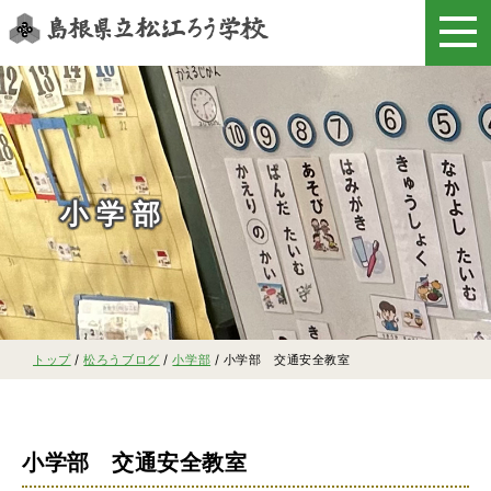
このページの本文へ
小学部
現
トップ
/
松ろうブログ
/
小学部
/
小学部 交通安全教室
在
の
位
置：
小学部 交通安全教室