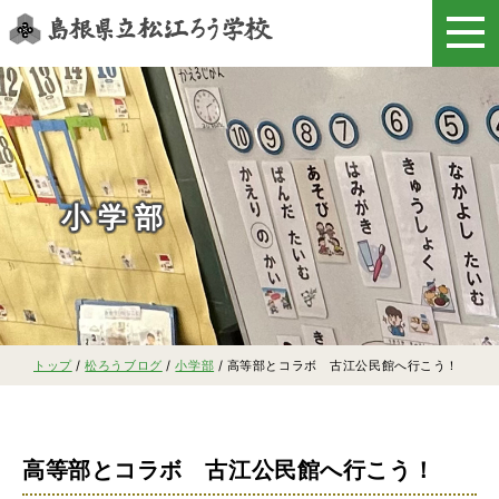
このページの本文へ
小学部
現
トップ
/
松ろうブログ
/
小学部
/
高等部とコラボ 古江公民館へ行こう！
在
の
位
置：
高等部とコラボ 古江公民館へ行こう！