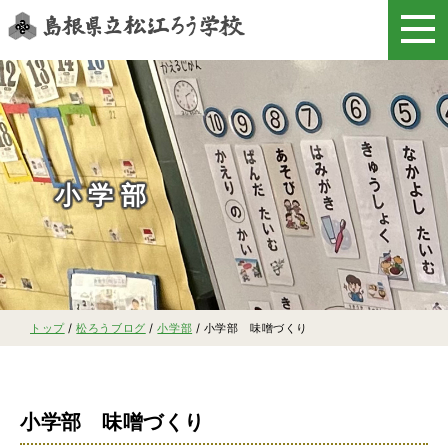
このページの本文へ
小学部
現
トップ
/
松ろうブログ
/
小学部
/
小学部 味噌づくり
在
の
位
置：
小学部 味噌づくり