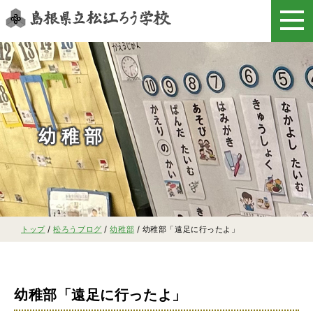
このページの本文へ
幼稚部
現
トップ
/
松ろうブログ
/
幼稚部
/
幼稚部「遠足に行ったよ」
在
の
位
置：
幼稚部「遠足に行ったよ」