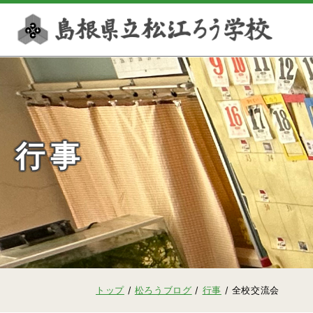
このページの本文へ
行事
現
トップ
/
松ろうブログ
/
行事
/
全校交流会
在