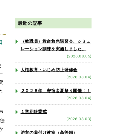
最近の記事
（教職員）救命救急講習会、シミュ
日
レーション訓練を実施しました。
(2026.08.05)
ま
人権教育・いじめ防止研修会
ー
(2026.08.04)
変
と
２０２６年 寄宿舎夏祭り開催！！
(2026.08.04)
１学期終業式
声
(2026.08.03)
生徒
か
浴衣の着付け教室（高等部）