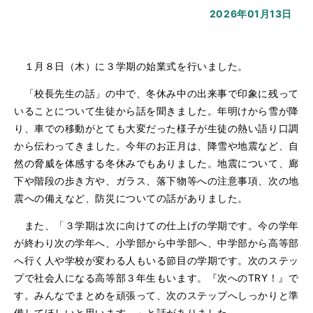
2026年01月13日
１月８日（木）に３学期の始業式を行いました。
「校長先生の話」の中で、冬休み中の出来事で印象に残って
いることについて生徒から話を聞きました。年明けから雪が降
り、車での移動がとても大変だった様子が生徒の熱い語り口調
から伝わってきました。今年のお正月は、降雪や地震など、自
然の脅威を体感する冬休みでもありました。地震について、廊
下や階段の歩き方や、ガラス、落下物等への注意事項、次の地
震への備えなど、防災についての話がありました。
また、「３学期は次に向けての仕上げの学期です。今の学年
が終わり次の学年へ、小学部から中学部へ、中学部から高等部
へ行く人や学校が変わる人もいる節目の学期です。次のステッ
プで社会人になる高等部３年生もいます。『次へのTRY！』で
す。みんなでまとめを頑張って、次のステップへしっかりと準
備してほしいと思います。」と話がありました。