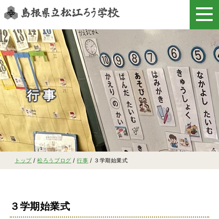
このページの本文へ
行事
現
トップ
/
松ろうブログ
/
行事
/
３学期始業式
在
の
位
置：
３学期始業式