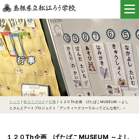
このページの本文へ
行事
現
トップ
/
松ろうブログ
/
行事
/
１２０Th企画 げたばこMUSEUM ～よし
在
とさんとアートプロジェクト「アンティークコーラルってどんな色?」～
の
位
置：
１２０Th企画 げたばこMUSEUM ～よし