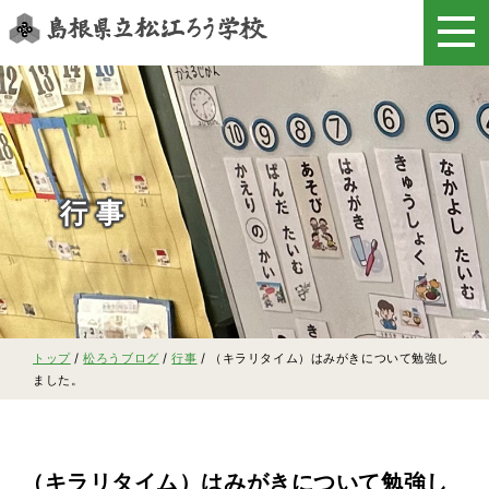
このページの本文へ
行事
現
トップ
/
松ろうブログ
/
行事
/
（キラリタイム）はみがきについて勉強し
在
ました。
の
位
置：
（キラリタイム）はみがきについて勉強し