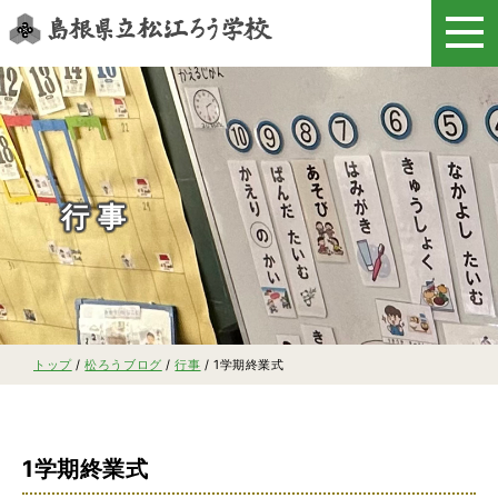
このページの本文へ
行事
現
トップ
/
松ろうブログ
/
行事
/
1学期終業式
在
の
位
置：
1学期終業式