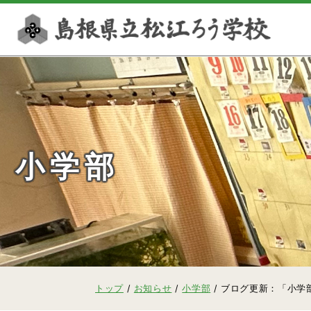
このページの本文へ
小学部
現
トップ
/
お知らせ
/
小学部
/
ブログ更新：「小学
在