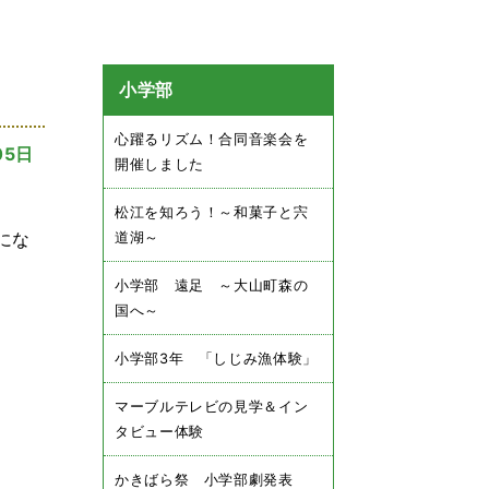
小学部
心躍るリズム！合同音楽会を
05日
開催しました
松江を知ろう！～和菓子と宍
にな
道湖～
小学部 遠足 ～大山町森の
国へ～
小学部3年 「しじみ漁体験」
マーブルテレビの見学＆イン
タビュー体験
かきばら祭 小学部劇発表