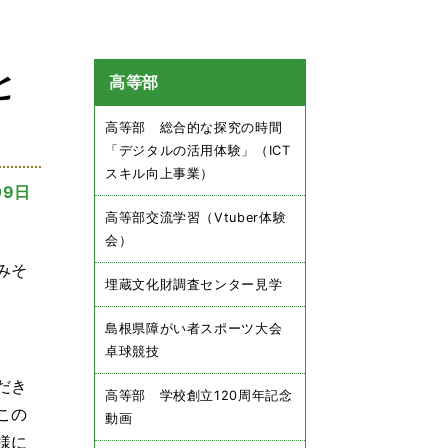
と
高等部
高等部 総合的な探究の時間
「デジタルの活用体験」（ICT
スキル向上事業）
09日
高等部交流学習（Vtuber体験
会）
みそ
埋蔵文化財調査センター見学
島根県障がい者スポーツ大会
卓球競技
だき
高等部 学校創立120周年記念
この
動画
様に