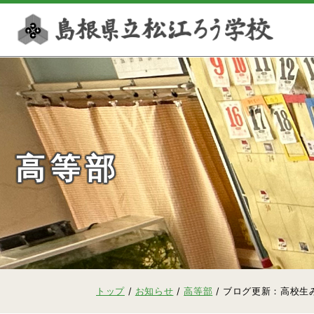
このページの本文へ
高等部
現
トップ
/
お知らせ
/
高等部
/
ブログ更新：高校生
在