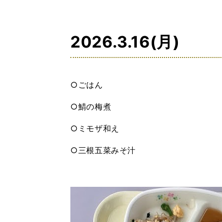
の
位
置：
2026.3.16(月)
○ごはん
○鯖の梅煮
○ミモザ和え
○三根五菜みそ汁