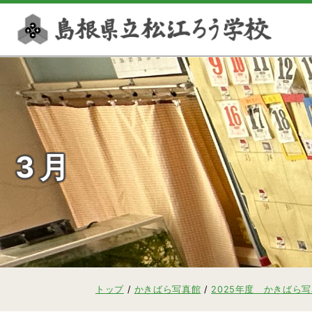
このページの本文へ
3月
現
トップ
/
かきばら写真館
/
2025年度 かきばら
在