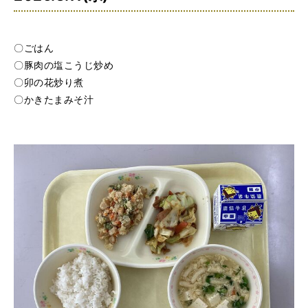
〇ごはん
〇豚肉の塩こうじ炒め
〇卯の花炒り煮
〇かきたまみそ汁