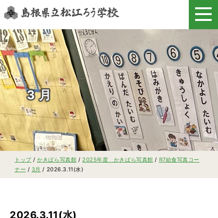
このページの本文へ
3月
現
トップ
/
かきばら写真館
/
2025年度 かきばら写真館
/
R7給食写真コー
在
ナー
/
3月
/
2026.3.11(水)
の
位
置：
2026.3.11(水)