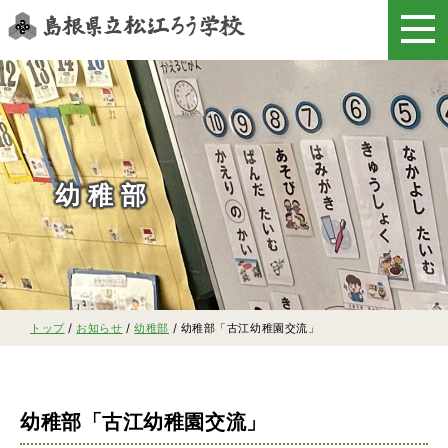
このページの本文へ
幼稚部
現
トップ
/
お知らせ
/
幼稚部
/
幼稚部「古江幼稚園交流」
在
の
位
置：
幼稚部「古江幼稚園交流」