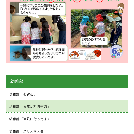
幼稚部
幼稚部「七夕会」
幼稚部「古江幼稚園交流」
幼稚部「遠足に行ったよ」
幼稚部 クリスマス会