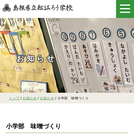
このページの本文へ
お知らせ
現
トップ
/
お知らせ
/
お知らせ
/
小学部 味噌づくり
在
の
位
置：
小学部 味噌づくり