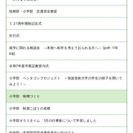
幼稚部・小学部 交通安全教室
１２1周年開校記念式
壮行式
就学に関わる相談会 ～本校へ転学を考えておられる方へ～ [pdf: 119
KB]
令和7年度卒業証書授与式
小学部 ペンタゴンプロジェクト ～筑波技術大学の学生の様子を聞いて
みよう！～
小学部 味噌づくり
小学部 秋鹿ごぼうの収穫
小学部キラリタイム 1月の行事食について学習しました
中学部・高等部学習成果発表会に向けて４