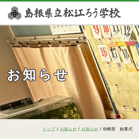
このページの本文へ
お知らせ
現
トップ
/
お知らせ
/
お知らせ
/
幼稚部 始業式
在