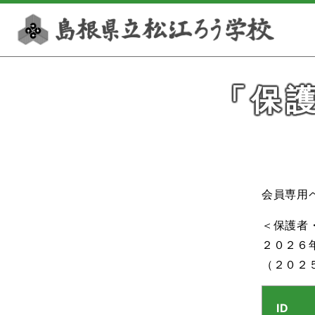
このページの本文へ
「保
会員専用
＜保護者
２０２６
（２０２
ID