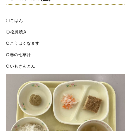
〇ごはん
〇松風焼き
○こうはくなます
○春の七草汁
○いもきんとん