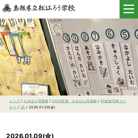
このページの本文へ
1月
現
トップ
/
かきばら写真館
/
2025年度 かきばら写真館
/
R7給食写真コー
在
ナー
/
1月
/
2026.01.09(金)
の
位
置：
2026.01.09(金)