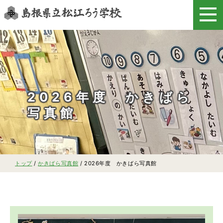
このページの本文へ
2026年度 かきばら
写真館
現
トップ
/
かきばら写真館
/
2026年度 かきばら写真館
在
の
位
置：