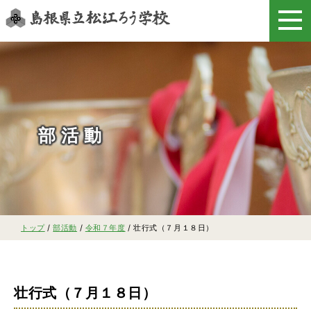
このページの本文へ
部活動
現
トップ
/
部活動
/
令和７年度
/
壮行式（７月１８日）
在
の
位
置：
壮行式（７月１８日）